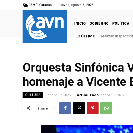
C
25.9
Caracas
jueves, agosto 6, 2026
INICIO
GOBIERNO
POLÍTICA
LO ÚLTIMO
Realizan inspección
Orquesta Sinfónica V
homenaje a Vicente E
enero 17, 2025
Actualizado:
enero 17, 2025
CULTURA
Share