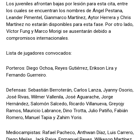
Los juveniles afrontan bajas por lesión para esta cita, entre
los cuales se encuentran los nombres de Ángel Pestana,
Leander Pimentel, Gianmarco Martínez, Aytor Herrera y Chris
Martínez no estarán disponibles para esta fase. Por otro lado,
Víctor Fung y Marco Morigi se ausentarán debido a
compromisos internacionales.
Lista de jugadores convocados:
Porteros: Diego Ochoa, Reyes Gutiérrez, Erikson Lira y
Fernando Guerreiro.
Defensas: Sebastián Berroterán, Carlos Lanza, Jyanny Osorio,
José Rivas, Wilmer Vallenila, José Aguarache, Jorge
Hernández, Salomón Salcedo, Ricardo Villanueva, Greyojy
Ramos, Mauricio Labrance, Dino Trotta, Julio Patiño, Fabián
Romero, Manuel Tapia y Zahim Yoris.
Mediocampistas: Rafael Pacheco, Anthwan Díaz, Luis Carrero,
Diego Mejías, Jack Paiva, Enmanuel Reyes, Wilkeson Martínez,