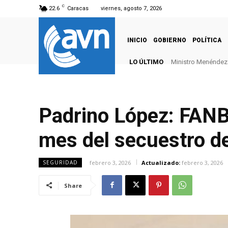
C
22.6
Caracas
viernes, agosto 7, 2026
INICIO
GOBIERNO
POLÍTICA
LO ÚLTIMO
Ministro Menéndez: 
Padrino López: FANB 
mes del secuestro de
febrero 3, 2026
Actualizado:
febrero 3, 2026
SEGURIDAD
Share