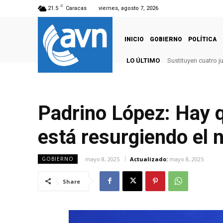
C
21.5
Caracas
viernes, agosto 7, 2026
INICIO
GOBIERNO
POLÍTICA
LO ÚLTIMO
Sustituyen cuatro j
Padrino López: Hay q
está resurgiendo el 
mayo 8, 2025
Actualizado:
mayo 8, 2025
GOBIERNO
Share