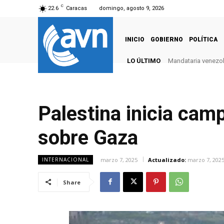
C
22.6
Caracas
domingo, agosto 9, 2026
INICIO
GOBIERNO
POLÍTICA
LO ÚLTIMO
Mandataria venezola
Palestina inicia cam
sobre Gaza
marzo 7, 2025
Actualizado:
marzo 7, 202
INTERNACIONAL
Share