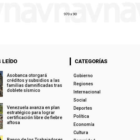
 LEÍDO
CATEGORÍAS
Asobanca otorgará
Gobierno
créditos y subsidios a las
Regiones
familias damnificadas tras
doblete sísmico
Internacional
Social
Venezuela avanza en plan
Deportes
estratégico para lograr
Política
certificación libre de fiebre
aftosa
Economía
Cultura
Banco de los Trabajadores