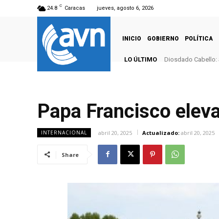
C
24.8
Caracas
jueves, agosto 6, 2026
INICIO
GOBIERNO
POLÍTICA
LO ÚLTIMO
Diosdado Cabello: 
Papa Francisco eleva
abril 20, 2025
Actualizado:
abril 20, 2025
INTERNACIONAL
Share