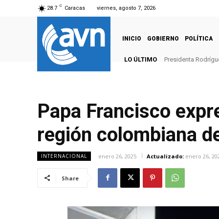
C
28.7
Caracas
viernes, agosto 7, 2026
INICIO
GOBIERNO
POLÍTICA
LO ÚLTIMO
Presidenta Rodrígu
Papa Francisco expre
región colombiana d
enero 26, 2025
Actualizado:
enero 26, 20
INTERNACIONAL
Share