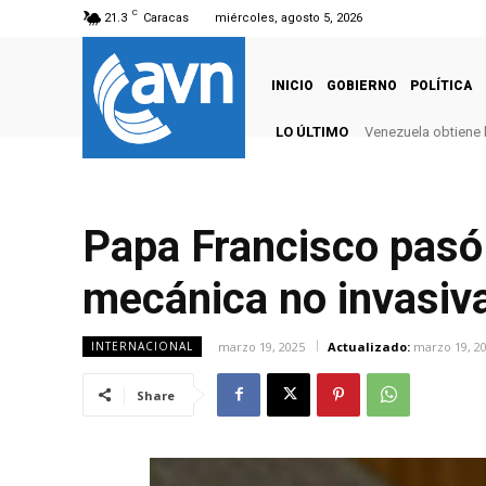
C
21.3
Caracas
miércoles, agosto 5, 2026
INICIO
GOBIERNO
POLÍTICA
LO ÚLTIMO
Venezuela obtiene 
Papa Francisco pasó l
mecánica no invasiv
marzo 19, 2025
Actualizado:
marzo 19, 2
INTERNACIONAL
Share