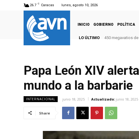
C
26.7
Caracas
lunes, agosto 10, 2026
INICIO
GOBIERNO
POLÍTICA
LO ÚLTIMO
450 megavatios de 
Papa León XIV alerta 
mundo a la barbarie
junio 18, 2025
Actualizado:
junio 18, 2025
INTERNACIONAL
Share