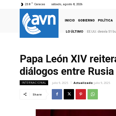
C
23.8
Caracas
sábado, agosto 8, 2026
INICIO
GOBIERNO
POLÍTICA
LO ÚLTIMO
EE.UU. desvía 51 b
Papa León XIV reiter
diálogos entre Rusia
julio 9, 2025
Actualizado:
julio 9, 2025
INTERNACIONAL
Share