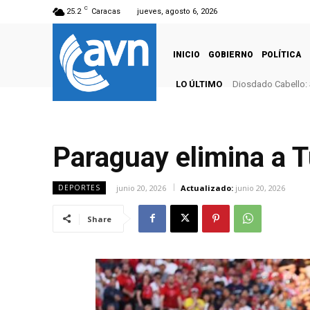
C
25.2
Caracas
jueves, agosto 6, 2026
INICIO
GOBIERNO
POLÍTICA
LO ÚLTIMO
Diosdado Cabello: 
Paraguay elimina a T
junio 20, 2026
Actualizado:
junio 20, 2026
DEPORTES
Share