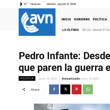
C
25
Caracas
sábado, agosto 8, 2026
INICIO
GOBIERNO
POLÍTICA
LO ÚLTIMO
EE.UU. desvía 51 b
Pedro Infante: Desd
que paren la guerra 
junio 19, 2025
Actualizado:
junio 19, 2025
POLÍTICA
Share