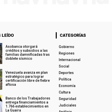
 LEÍDO
CATEGORÍAS
Asobanca otorgará
Gobierno
créditos y subsidios a las
Regiones
familias damnificadas tras
doblete sísmico
Internacional
Social
Venezuela avanza en plan
Deportes
estratégico para lograr
Política
certificación libre de fiebre
aftosa
Economía
Cultura
Banco de los Trabajadores
Seguridad
entrega financiamientos a
Judiciales
1.766 establecimientos en
La Guaira
Análisis