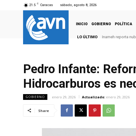
C
21.5
Caracas
sábado, agosto 8, 2026
INICIO
GOBIERNO
POLÍTICA
LO ÚLTIMO
Inameh reporta nubo
Pedro Infante: Refor
Hidrocarburos es ne
enero 29, 2026
Actualizado:
enero 29, 2026
GOBIERNO
Share