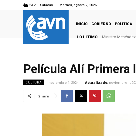
C
23.2
Caracas
viernes, agosto 7, 2026
INICIO
GOBIERNO
POLÍTICA
LO ÚLTIMO
Ministro Menéndez: 
Película Alí Primera 
noviembre 1, 2024
Actualizado:
noviembre 1, 20
CULTURA
Share