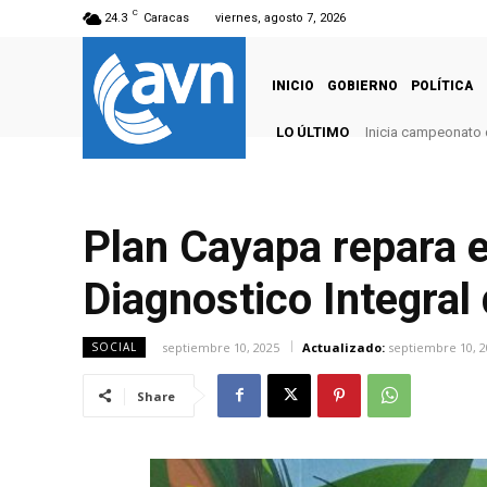
C
24.3
Caracas
viernes, agosto 7, 2026
INICIO
GOBIERNO
POLÍTICA
LO ÚLTIMO
Inicia campeonato 
Plan Cayapa repara 
Diagnostico Integral 
septiembre 10, 2025
Actualizado:
septiembre 10, 2
SOCIAL
Share