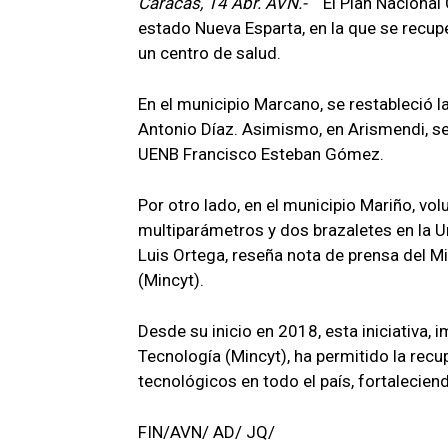
Caracas, 14 Abr. AVN.-
El Plan Nacional 
estado Nueva Esparta, en la que se recup
un centro de salud.
En el municipio Marcano, se restableció l
Antonio Díaz. Asimismo, en Arismendi, s
UENB Francisco Esteban Gómez.
Por otro lado, en el municipio Mariño, v
multiparámetros y dos brazaletes en la U
Luis Ortega, reseña nota de prensa del Mi
(Mincyt).
Desde su inicio en 2018, esta iniciativa, 
Tecnología (Mincyt), ha permitido la re
tecnológicos en todo el país, fortaleciend
FIN/AVN/ AD/ JQ/