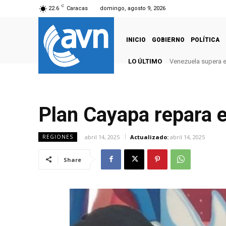
C
22.6
Caracas
domingo, agosto 9, 2026
INICIO
GOBIERNO
POLÍTICA
LO ÚLTIMO
Venezuela supera el
Plan Cayapa repara 
abril 14, 2025
Actualizado:
abril 14, 2025
REGIONES
Share