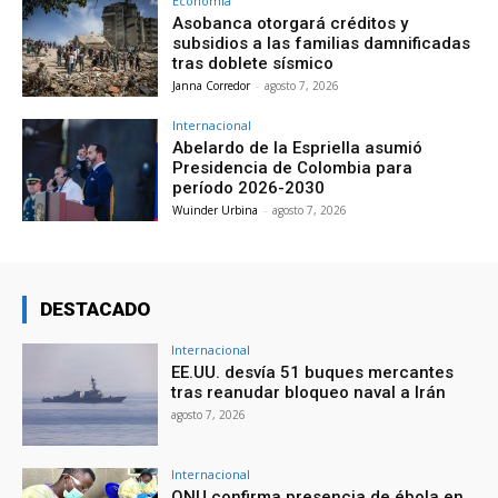
Economía
Asobanca otorgará créditos y
subsidios a las familias damnificadas
tras doblete sísmico
Janna Corredor
-
agosto 7, 2026
Internacional
Abelardo de la Espriella asumió
Presidencia de Colombia para
período 2026-2030
Wuinder Urbina
-
agosto 7, 2026
DESTACADO
Internacional
EE.UU. desvía 51 buques mercantes
tras reanudar bloqueo naval a Irán
agosto 7, 2026
Internacional
ONU confirma presencia de ébola en