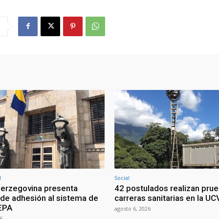
l
Social
erzegovina presenta
42 postulados realizan pru
d de adhesión al sistema de
carreras sanitarias en la UC
EPA
agosto 6, 2026
6