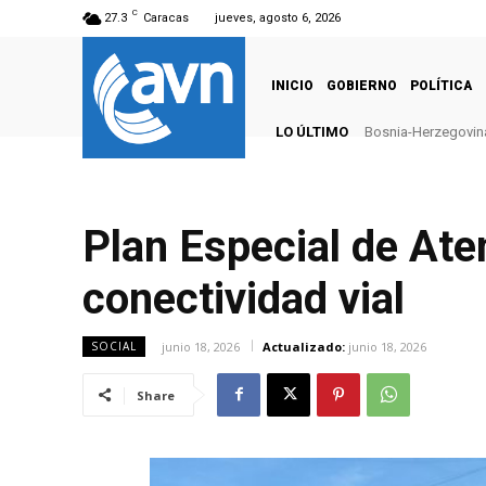
C
27.3
Caracas
jueves, agosto 6, 2026
INICIO
GOBIERNO
POLÍTICA
LO ÚLTIMO
Bosnia-Herzegovina
Plan Especial de Ate
conectividad vial
junio 18, 2026
Actualizado:
junio 18, 2026
SOCIAL
Share