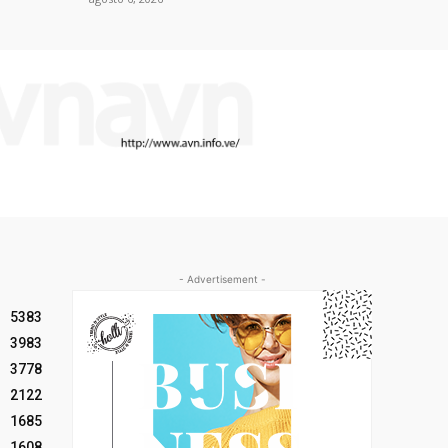
- Advertisement -
5383
3983
3778
2122
1685
1608