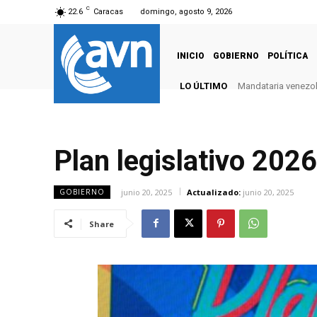
C
22.6
Caracas
domingo, agosto 9, 2026
INICIO
GOBIERNO
POLÍTICA
LO ÚLTIMO
Mandataria venezola
Plan legislativo 202
junio 20, 2025
Actualizado:
junio 20, 2025
GOBIERNO
Share