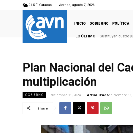
C
21.5
Caracas
viernes, agosto 7, 2026
INICIO
GOBIERNO
POLÍTICA
LO ÚLTIMO
Sustituyen cuatro j
Plan Nacional del C
multiplicación
diciembre 11, 2024
Actualizado:
diciembre 11,
GOBIERNO
Share