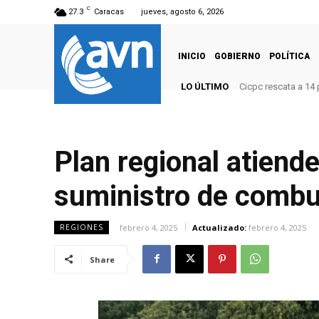
C
27.3
Caracas
jueves, agosto 6, 2026
INICIO
GOBIERNO
POLÍTICA
LO ÚLTIMO
Cicpc rescata a 14
Plan regional atiend
suministro de combu
febrero 4, 2025
Actualizado:
febrero 4, 2025
REGIONES
Share