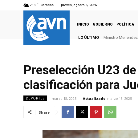
C
23.2
Caracas
jueves, agosto 6, 2026
INICIO
GOBIERNO
POLÍTICA
LO ÚLTIMO
Ministro Menéndez: 
Preselección U23 de 
clasificación para 
marzo 18, 2025
Actualizado:
marzo 18, 2025
DEPORTES
Share