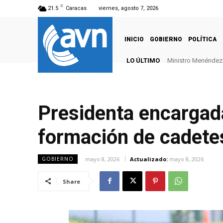
C
21.5
Caracas
viernes, agosto 7, 2026
INICIO
GOBIERNO
POLÍTICA
LO ÚLTIMO
Ministro Menéndez: 
Presidenta encargad
formación de cadete
mayo 8, 2026
Actualizado:
mayo 8, 2026
GOBIERNO
Share