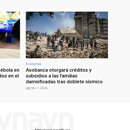
Economía
 ébola en
Asobanca otorgará créditos y
os en el
subsidios a las familias
damnificadas tras doblete sísmico
agosto 7, 2026