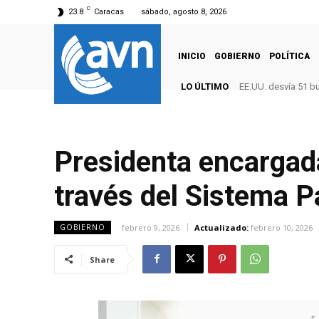
C
23.8
Caracas
sábado, agosto 8, 2026
INICIO
GOBIERNO
POLÍTICA
LO ÚLTIMO
EE.UU. desvía 51 b
Presidenta encargad
través del Sistema P
febrero 9, 2026
Actualizado:
febrero 10, 2026
GOBIERNO
Share