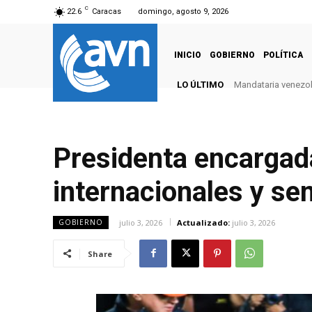
C
22.6
Caracas
domingo, agosto 9, 2026
INICIO
GOBIERNO
POLÍTICA
LO ÚLTIMO
Mandataria venezola
Presidenta encargad
internacionales y se
julio 3, 2026
Actualizado:
julio 3, 2026
GOBIERNO
Share