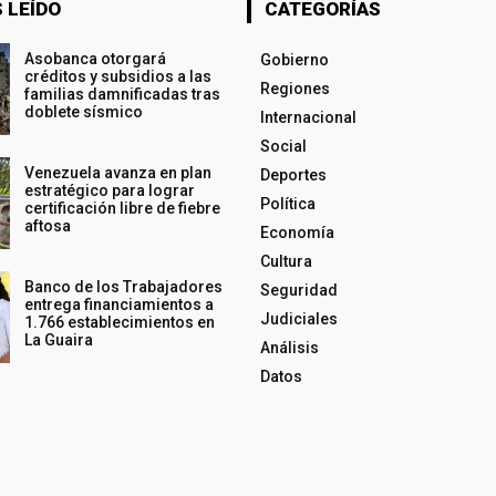
 LEÍDO
CATEGORÍAS
Asobanca otorgará
Gobierno
créditos y subsidios a las
Regiones
familias damnificadas tras
doblete sísmico
Internacional
Social
Venezuela avanza en plan
Deportes
estratégico para lograr
Política
certificación libre de fiebre
aftosa
Economía
Cultura
Banco de los Trabajadores
Seguridad
entrega financiamientos a
Judiciales
1.766 establecimientos en
La Guaira
Análisis
Datos