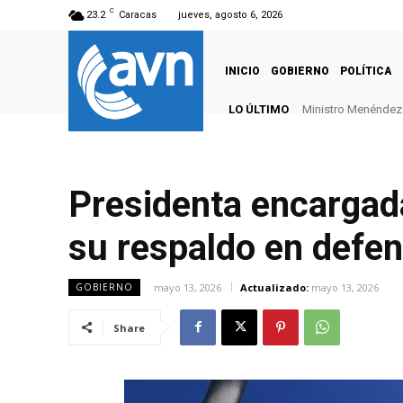
C
23.2
Caracas
jueves, agosto 6, 2026
INICIO
GOBIERNO
POLÍTICA
LO ÚLTIMO
Ministro Menéndez: 
Presidenta encargad
su respaldo en defen
mayo 13, 2026
Actualizado:
mayo 13, 2026
GOBIERNO
Share