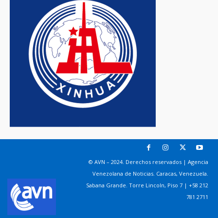
© AVN – 2024. Derechos reservados | Agencia
Venezolana de Noticias. Caracas, Venezuela.
Sabana Grande. Torre Lincoln, Piso 7 | +58 212
781 2711