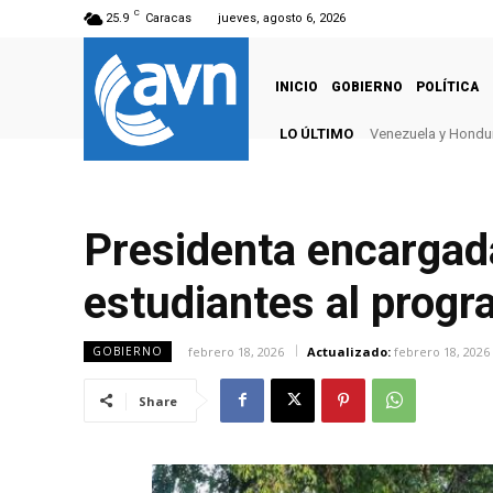
C
25.9
Caracas
jueves, agosto 6, 2026
INICIO
GOBIERNO
POLÍTICA
LO ÚLTIMO
Venezuela y Hondur
Presidenta encargad
estudiantes al prog
febrero 18, 2026
Actualizado:
febrero 18, 2026
GOBIERNO
Share