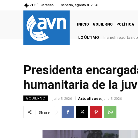
C
21.5
Caracas
sábado, agosto 8, 2026
INICIO
GOBIERNO
POLÍTICA
LO ÚLTIMO
Inameh reporta nubo
Presidenta encargada
humanitaria de la juv
julio 5, 2026
Actualizado:
julio 5, 2026
GOBIERNO
Share