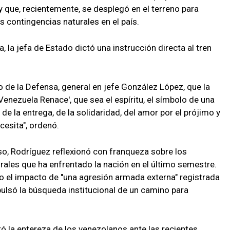
y que, recientemente, se desplegó en el terreno para
 contingencias naturales en el país.
a, la jefa de Estado dictó una instrucción directa al tren
ro de la Defensa, general en jefe González López, que la
enezuela Renace', que sea el espíritu, el símbolo de una
 de la entrega, de la solidaridad, del amor por el prójimo y
cesita", ordenó.
rso, Rodríguez reflexionó con franqueza sobre los
rales que ha enfrentado la nación en el último semestre.
jo el impacto de "una agresión armada externa" registrada
pulsó la búsqueda institucional de un camino para
ó la entereza de los venezolanos ante las recientes