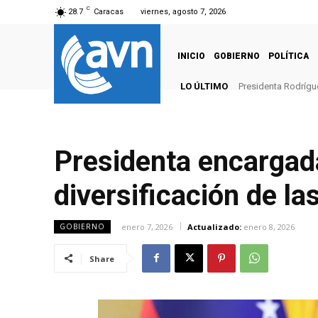
C
28.7
Caracas
viernes, agosto 7, 2026
INICIO
GOBIERNO
POLÍTICA
LO ÚLTIMO
Presidenta Rodrígu
Presidenta encargad
diversificación de la
enero 7, 2026
Actualizado:
enero 8, 2026
GOBIERNO
Share