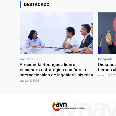
DESTACADO
Gobierno
Destacada
Presidenta Rodríguez lideró
Diosdado
encuentro estratégico con firmas
hemos ab
internacionales de ingeniería sísmica
agosto 5, 202
agosto 5, 2026