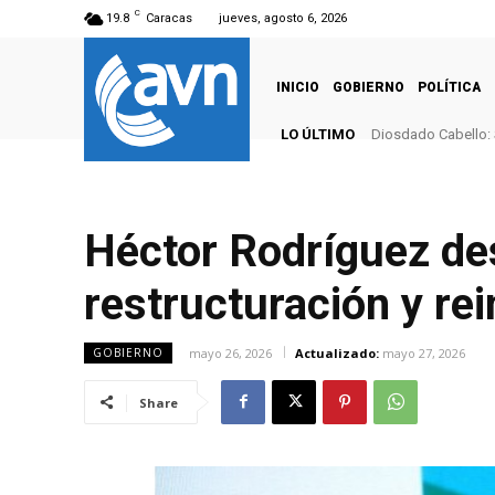
C
19.8
Caracas
jueves, agosto 6, 2026
INICIO
GOBIERNO
POLÍTICA
LO ÚLTIMO
Diosdado Cabello: 
Héctor Rodríguez de
restructuración y re
mayo 26, 2026
Actualizado:
mayo 27, 2026
GOBIERNO
Share