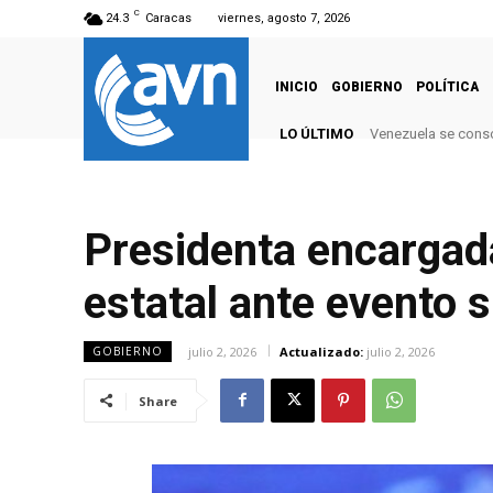
C
24.3
Caracas
viernes, agosto 7, 2026
INICIO
GOBIERNO
POLÍTICA
LO ÚLTIMO
Venezuela se conso
Presidenta encargad
estatal ante evento 
julio 2, 2026
Actualizado:
julio 2, 2026
GOBIERNO
Share