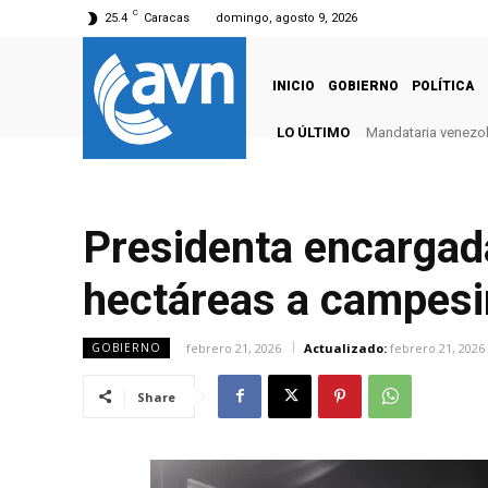
C
25.4
Caracas
domingo, agosto 9, 2026
INICIO
GOBIERNO
POLÍTICA
LO ÚLTIMO
Mandataria venezola
Presidenta encargad
hectáreas a campes
febrero 21, 2026
Actualizado:
febrero 21, 2026
GOBIERNO
Share