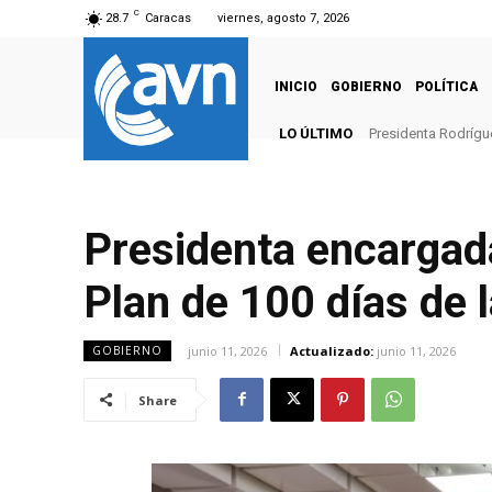
C
28.7
Caracas
viernes, agosto 7, 2026
INICIO
GOBIERNO
POLÍTICA
LO ÚLTIMO
Presidenta Rodrígu
Presidenta encargada
Plan de 100 días de l
junio 11, 2026
Actualizado:
junio 11, 2026
GOBIERNO
Share