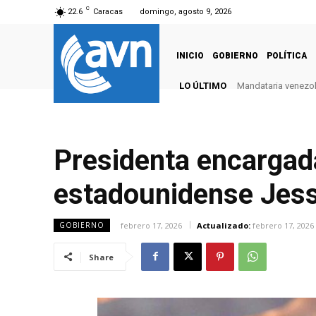
C
22.6
Caracas
domingo, agosto 9, 2026
INICIO
GOBIERNO
POLÍTICA
LO ÚLTIMO
Mandataria venezola
Presidenta encargada
estadounidense Jes
febrero 17, 2026
Actualizado:
febrero 17, 2026
GOBIERNO
Share