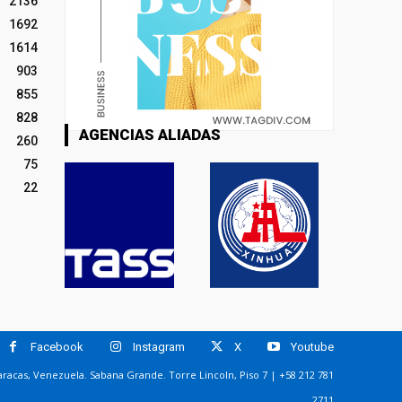
2136
1692
1614
903
855
828
AGENCIAS ALIADAS
260
75
22
Facebook
Instagram
X
Youtube
racas, Venezuela. Sabana Grande. Torre Lincoln, Piso 7 | +58 212 781
2711