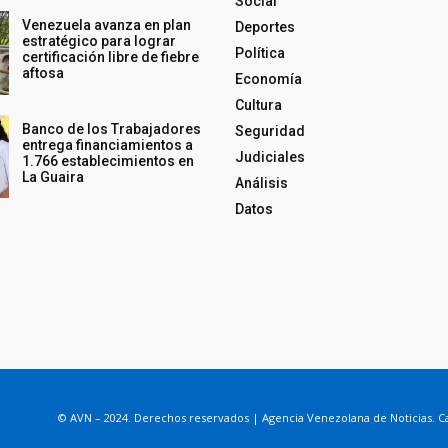
Social
Venezuela avanza en plan
Deportes
estratégico para lograr
Política
certificación libre de fiebre
aftosa
Economía
Cultura
Banco de los Trabajadores
Seguridad
entrega financiamientos a
Judiciales
1.766 establecimientos en
La Guaira
Análisis
Datos
© AVN – 2024. Derechos reservados | Agencia Venezolana de Noticias. Ca