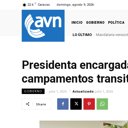
C
22.6
Caracas
domingo, agosto 9, 2026
INICIO
GOBIERNO
POLÍTICA
LO ÚLTIMO
Mandataria venezola
Presidenta encargad
campamentos transit
julio 1, 2026
Actualizado:
julio 1, 2026
GOBIERNO
Share