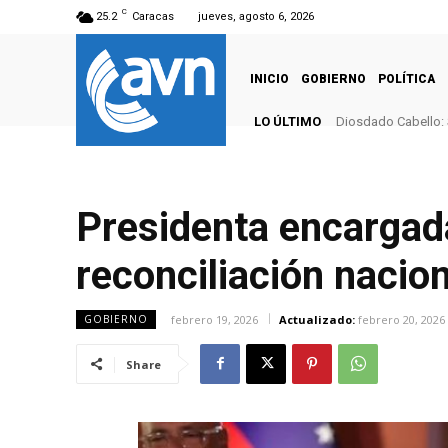
C
25.2
Caracas
jueves, agosto 6, 2026
INICIO
GOBIERNO
POLÍTICA
LO ÚLTIMO
Diosdado Cabello: 
Presidenta encargada
reconciliación nacion
febrero 19, 2026
Actualizado:
febrero 20, 2026
GOBIERNO
Share