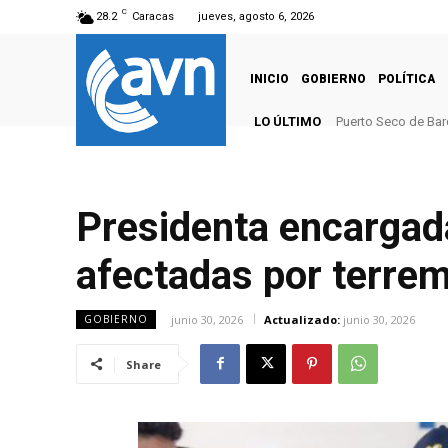
C
28.2
Caracas
jueves, agosto 6, 2026
INICIO
GOBIERNO
POLÍTICA
LO ÚLTIMO
Puerto Seco de Bar
Presidenta encargad
afectadas por terre
junio 30, 2026
Actualizado:
junio 30, 2026
GOBIERNO
Share