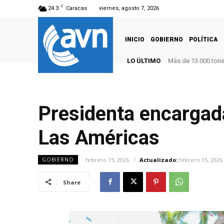
C
24.3
Caracas
viernes, agosto 7, 2026
INICIO
GOBIERNO
POLÍTICA
LO ÚLTIMO
Más de 13.000 tone
Presidenta encargada
Las Américas
febrero 15, 2026
Actualizado:
febrero 15, 2026
GOBIERNO
Share