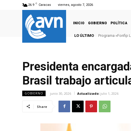
C
26.9
Caracas
viernes, agosto 7, 2026
INICIO
GOBIERNO
POLÍTICA
LO ÚLTIMO
Programa «Fonfip Lleg
Culminan trabajos
Presidenta encargad
Brasil trabajo articu
junio 30, 2026
Actualizado:
julio 1, 2026
GOBIERNO
Share