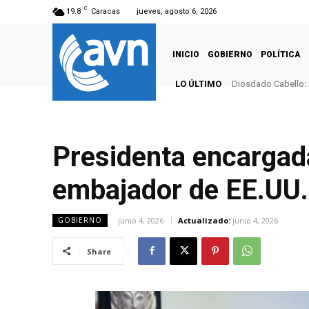
C
19.8
Caracas
jueves, agosto 6, 2026
INICIO
GOBIERNO
POLÍTICA
LO ÚLTIMO
Diosdado Cabello: 
Presidenta encargad
embajador de EE.UU. 
junio 4, 2026
Actualizado:
junio 4, 2026
GOBIERNO
Share