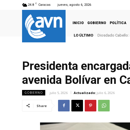
C
24.8
Caracas
jueves, agosto 6, 2026
INICIO
GOBIERNO
POLÍTICA
LO ÚLTIMO
Diosdado Cabello: 
Presidenta encargada
avenida Bolívar en C
julio 5, 2026
Actualizado:
julio 6, 2026
GOBIERNO
Share