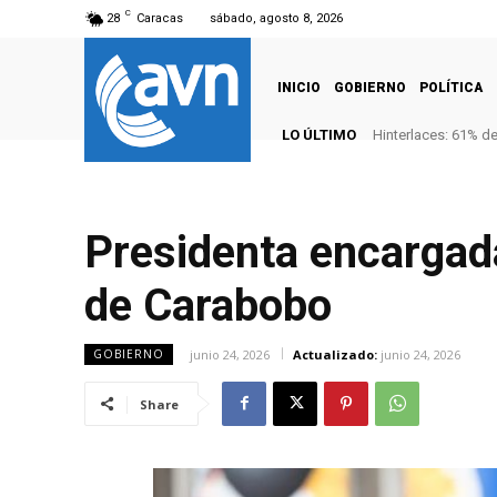
C
28
Caracas
sábado, agosto 8, 2026
INICIO
GOBIERNO
POLÍTICA
LO ÚLTIMO
Hinterlaces: 61% d
Presidenta encargada
de Carabobo
junio 24, 2026
Actualizado:
junio 24, 2026
GOBIERNO
Share