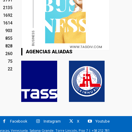
3791
2135
1692
1614
903
855
828
AGENCIAS ALIADAS
260
75
22
Facebook
Instagram
X
Youtube
racas, Venezuela. Sabana Grande. Torre Lincoln, Piso 7 | +58 212 781