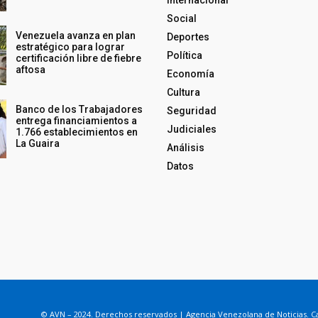
Internacional
Social
Venezuela avanza en plan
Deportes
estratégico para lograr
Política
certificación libre de fiebre
aftosa
Economía
Cultura
Banco de los Trabajadores
Seguridad
entrega financiamientos a
Judiciales
1.766 establecimientos en
La Guaira
Análisis
Datos
© AVN – 2024. Derechos reservados | Agencia Venezolana de Noticias. Ca