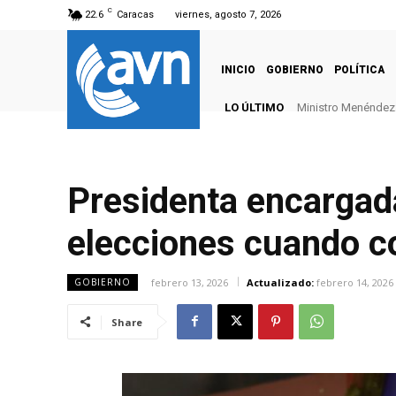
C
22.6
Caracas
viernes, agosto 7, 2026
INICIO
GOBIERNO
POLÍTICA
LO ÚLTIMO
Ministro Menéndez: 
Presidenta encargad
elecciones cuando c
febrero 13, 2026
Actualizado:
febrero 14, 2026
GOBIERNO
Share