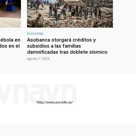
Economía
 ébola en
Asobanca otorgará créditos y
os en el
subsidios a las familias
damnificadas tras doblete sísmico
agosto 7, 2026