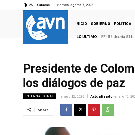
C
25
Caracas
viernes, agosto 7, 2026
INICIO
GOBIERNO
POLÍTICA
LO ÚLTIMO
EE.UU. desvía 51 b
Presidente de Colomb
los diálogos de paz
enero 12, 2026
Actualizado:
enero 12, 20
INTERNACIONAL
Share