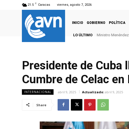
C
21.5
Caracas
viernes, agosto 7, 2026
INICIO
GOBIERNO
POLÍTICA
LO ÚLTIMO
Ministro Menéndez: 
Presidente de Cuba l
Cumbre de Celac en
abril 9, 2025
Actualizado:
abril 9, 2025
INTERNACIONAL
Share