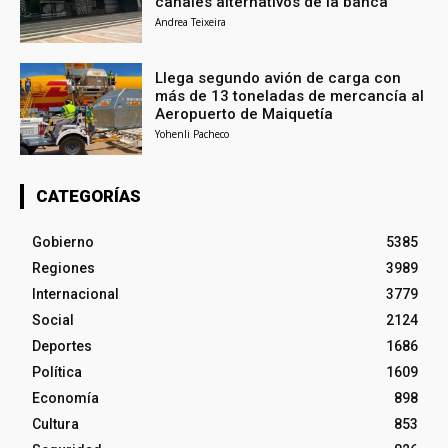
canales alternativos de la banca
Andrea Teixeira
Llega segundo avión de carga con
más de 13 toneladas de mercancía al
Aeropuerto de Maiquetía
Yohenli Pacheco
CATEGORÍAS
Gobierno
5385
Regiones
3989
Internacional
3779
Social
2124
Deportes
1686
Política
1609
Economía
898
Cultura
853