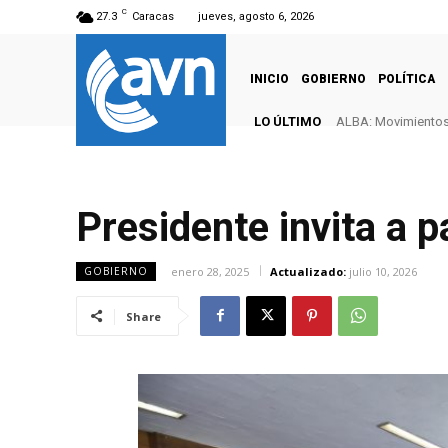
C
27.3
Caracas
jueves, agosto 6, 2026
INICIO
GOBIERNO
POLÍTICA
LO ÚLTIMO
ALBA: Movimientos 
Presidente invita a p
enero 28, 2025
Actualizado:
julio 10, 2026
GOBIERNO
Share