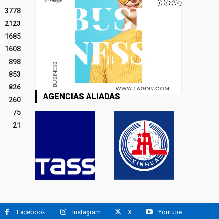
3778
2123
1685
1608
898
853
826
AGENCIAS ALIADAS
260
75
21
Facebook
Instagram
X
Youtube