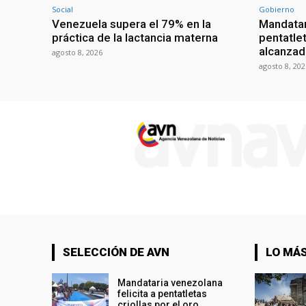
Social
Gobierno
Venezuela supera el 79% en la
Mandatar
práctica de la lactancia materna
pentatlet
alcanzad
agosto 8, 2026
agosto 8, 202
SELECCIÓN DE AVN
LO MÁS
Mandataria venezolana
felicita a pentatletas
criollas por el oro