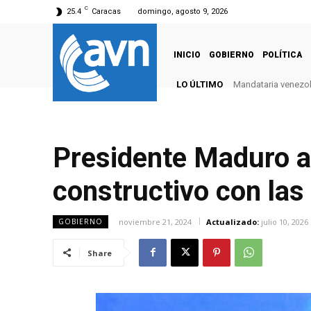
C
25.4
Caracas
domingo, agosto 9, 2026
INICIO
GOBIERNO
POLÍTICA
LO ÚLTIMO
Mandataria venezola
Presidente Maduro a
constructivo con las
noviembre 21, 2024
Actualizado:
julio 10, 2026
GOBIERNO
Share