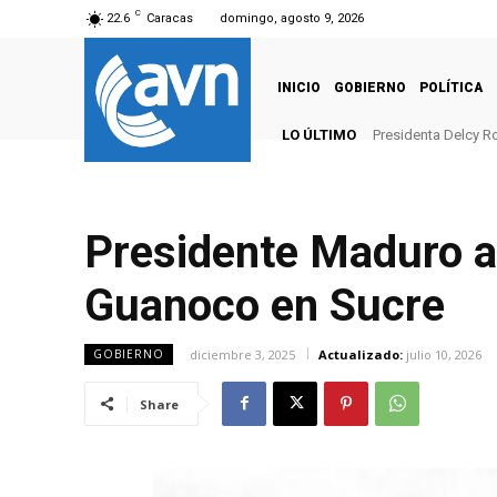
C
22.6
Caracas
domingo, agosto 9, 2026
INICIO
GOBIERNO
POLÍTICA
LO ÚLTIMO
Presidenta Delcy R
Presidente Maduro a
Guanoco en Sucre
diciembre 3, 2025
Actualizado:
julio 10, 2026
GOBIERNO
Share